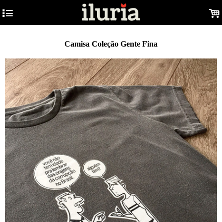
4
.
Camisa Coleção Gente Fina