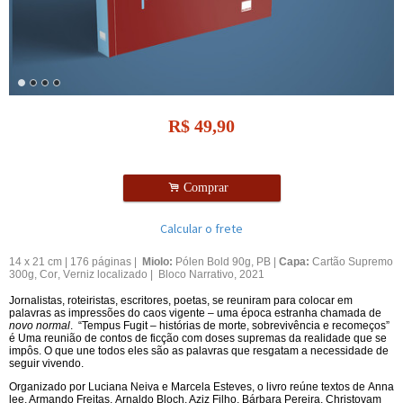
R$
49,90
.
Comprar
Calcular o frete
14 x 21 cm | 176 páginas |
Miolo:
Pólen Bold 90g, PB |
Capa:
Cartão Supremo
300g, Cor, Verniz localizado |
Bloco Narrativo, 2021
Jornalistas, roteiristas, escritores, poetas, se reuniram para colocar em
palavras as impressões do caos vigente – uma época estranha chamada de
novo normal
. “Tempus Fugit – histórias de morte, sobrevivência e recomeços”
é Uma reunião de contos de ficção com doses supremas da realidade que se
impôs. O que une todos eles são as palavras que resgatam a necessidade de
seguir vivendo.
Organizado por Luciana Neiva e Marcela Esteves, o livro reúne textos de
Anna
lee, Armando Freitas
,
Arnaldo Bloch, Aziz Filho, Bárbara Pereira, Christovam